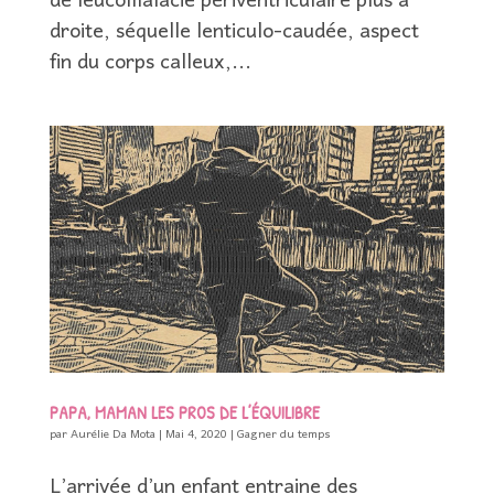
de leucomalacie périventriculaire plus à
droite, séquelle lenticulo-caudée, aspect
fin du corps calleux,...
PAPA, MAMAN LES PROS DE L’ÉQUILIBRE
par
Aurélie Da Mota
|
Mai 4, 2020
|
Gagner du temps
L’arrivée d’un enfant entraine des