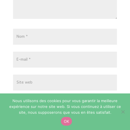
Enregistrer mon nom, mon e-mail et
Nous utilisons des cookies pour vous garantir la meilleure
mon site dans le navigateur pour mon
expérience sur notre site web. Si vous continuez à utiliser ce
site, nous supposerons que vous en êtes satisfait.
prochain commentaire.
OK