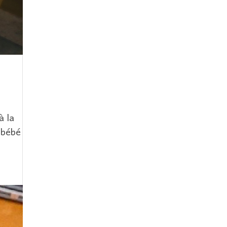
à la
n bébé