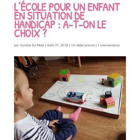
L’ÉCOLE POUR UN ENFANT
EN SITUATION DE
HANDICAP : A-T-ON LE
CHOIX ?
par
Aurélie Da Mota
|
Août 31, 2018
|
Un bébé pressé
|
1 commentaire