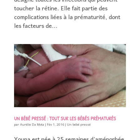
désigne toutes les infections qui peuvent
toucher la rétine. Elle fait partie des
complications liées à la prématurité, dont
les facteurs de...
UN BÉBÉ PRESSÉ : TOUT SUR LES BÉBÉS PRÉMATURÉS
par
Aurélie Da Mota
|
Fév 1, 2016
|
Un bébé pressé
Youna est née à 25 semaines d’aménorhée.