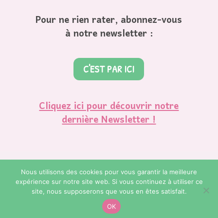
Pour ne rien rater, abonnez-vous
à notre newsletter :
C'EST PAR ICI
Cliquez ici pour découvrir notre
dernière Newsletter !
Nous utilisons des cookies pour vous garantir la meilleure
expérience sur notre site web. Si vous continuez à utiliser ce
© Copyright 2023. Regard de Bébé Plume. Réalisation et
site, nous supposerons que vous en êtes satisfait.
Webdesign by
Charlotte Da Mota | La Petite Planète
OK