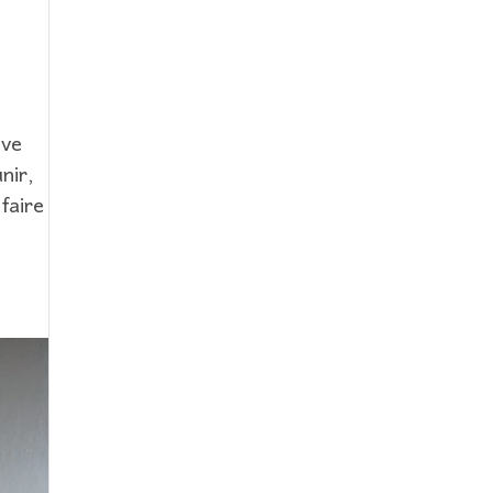
ive
nir,
faire