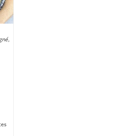
gné,
tes