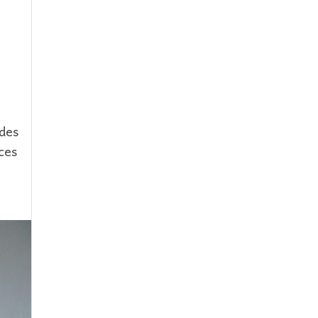
 des
ces