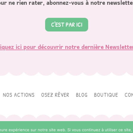
ur ne rien rater, abonnez-vous à notre newslette
C'EST PAR ICI
iquez ici pour découvrir notre dernière Newslette
NOS ACTIONS
OSEZ RÊVER
BLOG
BOUTIQUE
CO
3. Regard de Bébé Plume. Réalisation et Webdesign by
Charlotte Da Mota | La
eure expérience sur notre site web. Si vous continuez à utiliser ce sit