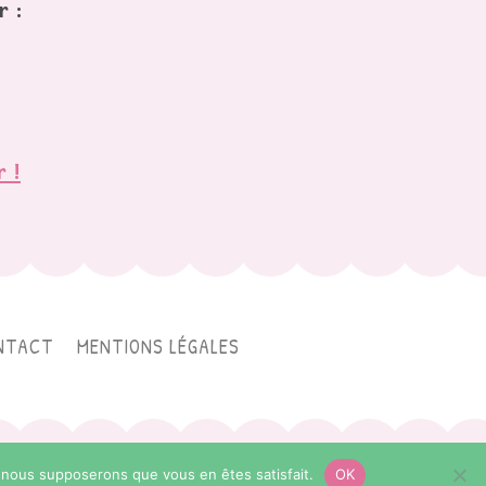
r :
r !
NTACT
MENTIONS LÉGALES
 Petite Planète
e, nous supposerons que vous en êtes satisfait.
OK