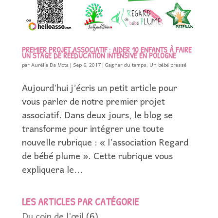
PREMIER PROJET ASSOCIATIF : AIDER 10 ENFANTS À FAIRE
UN STAGE DE RÉÉDUCATION INTENSIVE EN POLOGNE
par
Aurélie Da Mota
|
Sep 6, 2017
|
Gagner du temps
,
Un bébé pressé
Aujourd’hui j’écris un petit article pour
vous parler de notre premier projet
associatif. Dans deux jours, le blog se
transforme pour intégrer une toute
nouvelle rubrique : « l’association Regard
de bébé plume ». Cette rubrique vous
expliquera le...
LES ARTICLES PAR CATÉGORIE
Du coin de l’œil
(6)