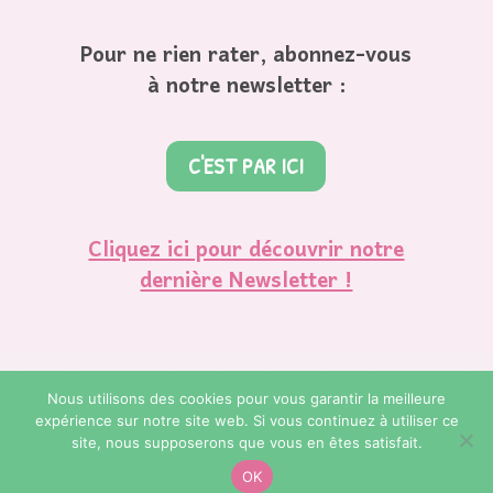
Pour ne rien rater, abonnez-vous
à notre newsletter :
C'EST PAR ICI
Cliquez ici pour découvrir notre
dernière Newsletter !
Nous utilisons des cookies pour vous garantir la meilleure
expérience sur notre site web. Si vous continuez à utiliser ce
© Copyright 2023. Regard de Bébé Plume. Réalisation et
site, nous supposerons que vous en êtes satisfait.
Webdesign by
Charlotte Da Mota | La Petite Planète
OK