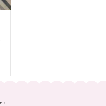
r.
r :