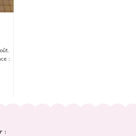
oût.
ce :
r :