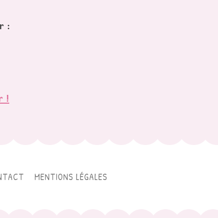
r :
r !
NTACT
MENTIONS LÉGALES