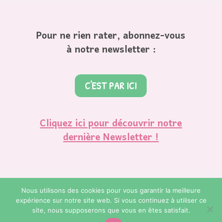
Pour ne rien rater, abonnez-vous
à notre newsletter :
C'EST PAR ICI
Cliquez ici pour découvrir notre
dernière Newsletter !
Nous utilisons des cookies pour vous garantir la meilleure
expérience sur notre site web. Si vous continuez à utiliser ce
© Copyright 2023. Regard de Bébé Plume. Réalisation et
site, nous supposerons que vous en êtes satisfait.
Webdesign by
Charlotte Da Mota | La Petite Planète